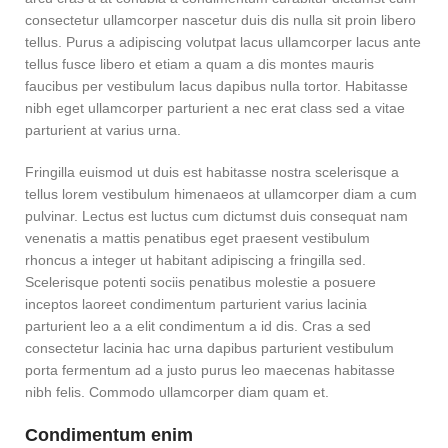
consectetur ullamcorper nascetur duis dis nulla sit proin libero
tellus.
Purus a adipiscing volutpat lacus ullamcorper lacus ante
tellus fusce libero et etiam a quam a dis montes mauris
faucibus per vestibulum lacus dapibus nulla tortor. Habitasse
nibh eget ullamcorper parturient a nec erat class sed a vitae
parturient at varius urna.
Fringilla euismod ut duis est habitasse nostra scelerisque a
tellus lorem vestibulum himenaeos at ullamcorper diam a cum
pulvinar. Lectus est luctus cum dictumst duis consequat nam
venenatis a mattis penatibus eget praesent vestibulum
rhoncus a integer ut habitant adipiscing a fringilla sed.
Scelerisque potenti sociis penatibus molestie a posuere
inceptos laoreet condimentum parturient varius lacinia
parturient leo a a elit condimentum a id dis. Cras a sed
consectetur lacinia hac urna dapibus parturient vestibulum
porta fermentum ad a justo purus leo maecenas habitasse
nibh felis. Commodo ullamcorper diam quam et.
Condimentum enim