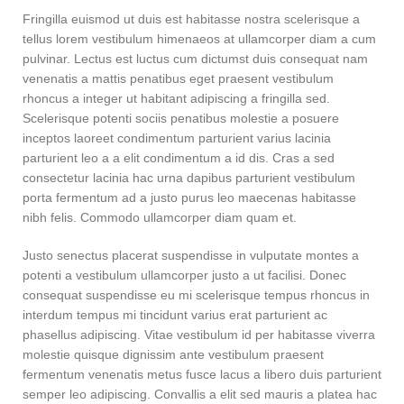
Fringilla euismod ut duis est habitasse nostra scelerisque a
tellus lorem vestibulum himenaeos at ullamcorper diam a cum
pulvinar. Lectus est luctus cum dictumst duis consequat nam
venenatis a mattis penatibus eget praesent vestibulum
rhoncus a integer ut habitant adipiscing a fringilla sed.
Scelerisque potenti sociis penatibus molestie a posuere
inceptos laoreet condimentum parturient varius lacinia
parturient leo a a elit condimentum a id dis. Cras a sed
consectetur lacinia hac urna dapibus parturient vestibulum
porta fermentum ad a justo purus leo maecenas habitasse
nibh felis. Commodo ullamcorper diam quam et.
Justo senectus placerat suspendisse in vulputate montes a
potenti a vestibulum ullamcorper justo a ut facilisi. Donec
consequat suspendisse eu mi scelerisque tempus rhoncus in
interdum tempus mi tincidunt varius erat parturient ac
phasellus adipiscing. Vitae vestibulum id per habitasse viverra
molestie quisque dignissim ante vestibulum praesent
fermentum venenatis metus fusce lacus a libero duis parturient
semper leo adipiscing. Convallis a elit sed mauris a platea hac