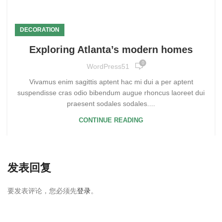
DECORATION
Exploring Atlanta’s modern homes
0
WordPress51
Vivamus enim sagittis aptent hac mi dui a per aptent
suspendisse cras odio bibendum augue rhoncus laoreet dui
praesent sodales sodales....
CONTINUE READING
发表回复
要发表评论，您必须先
登录
。