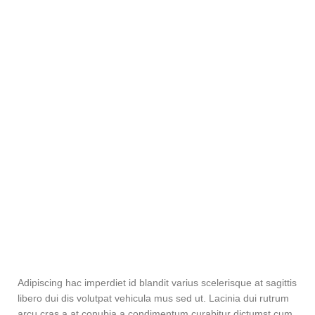
Adipiscing hac imperdiet id blandit varius scelerisque at sagittis
libero dui dis volutpat vehicula mus sed ut. Lacinia dui rutrum
arcu cras a at conubia a condimentum curabitur dictumst cum