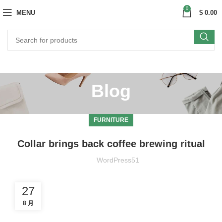
0
MENU
$
0.00
Blog
FURNITURE
Collar brings back coffee brewing ritual
WordPress51
27
8 月