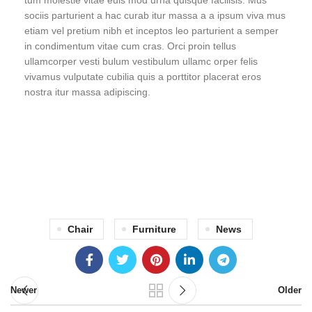
tum molestie vitae euis mod urna quisque facilisis. Mus
sociis parturient a hac curab itur massa a a ipsum viva mus
etiam vel pretium nibh et inceptos leo parturient a semper
in condimentum vitae cum cras. Orci proin tellus
ullamcorper vesti bulum vestibulum ullamc orper felis
vivamus vulputate cubilia quis a porttitor placerat eros
nostra itur massa adipiscing.
71 Pilgrim Avenue
Chevy Chase,
MD 20815
Chair
Furniture
News
Newer
Older